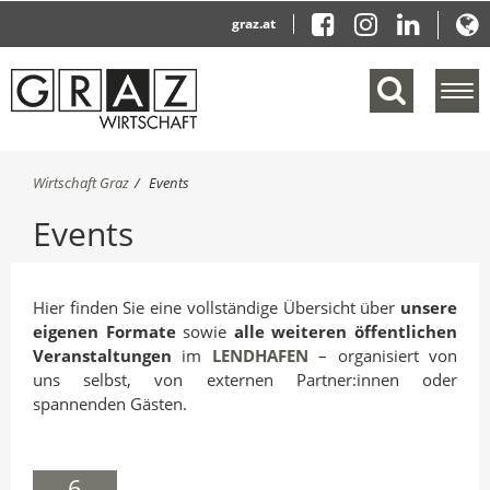
graz.at
M
e
n
ü
S
Wirtschaft Graz
Events
e
i
i
Events
e
n
s
b
i
l
n
e
d
Hier finden Sie eine vollständige Übersicht über
unsere
n
h
eigenen Formate
sowie
alle weiteren öffentlichen
d
i
Veranstaltungen
im
LENDHAFEN
– organisiert von
e
e
uns selbst, von externen Partner:innen oder
r
n
spannenden Gästen.
:
6