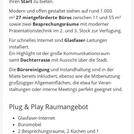
ihren
n
Start
I
zu bieten.
o
A
n
k
Modern und offen gestaltet stehen auf rund 1.000
m²
u
27 mietgeförderte Büros
t
t
zwischen 11 und 55 m²
sowie zwei
Besprechungsräume
mit moderner
t
e
e
Präsentationstechnik im 2. und 3. Stock zur Verfügung.
o
i
i
Für schnelles Internet sind
Glasfaser
-Leitungen
r
l
l
installiert.
e
e
Ein Highlight ist der große Kommunikationsraum
n
n
samt
Dachterrasse
mit Aussicht über die Stadt.
Die
Büroreinigung
und Instandhaltung sind in der
Miete bereits inkludiert, ebenso wie die Mitbenutzung
großzügiger Allgemeinflächen, die etwa für Veran­
staltungen oder interne Meetings perfekt geeignet sind.
Plug & Play Raumangebot
Glasfaser-Internet
Büromöbel
2 Besprechungsräume, 2 Küchen und 1