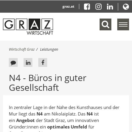
graz.at
M
e
n
ü
S
Wirtschaft Graz
Leistungen
e
i
i
e
F
A
A
n
s
b
e
u
u
i
N4 - Büros in guter
l
n
e
f
f
e
d
Gesellschaft
d
L
F
n
h
b
i
a
d
i
e
e
a
n
c
r
n
In zentraler Lage in der Nähe des Kunsthauses und der
c
k
e
:
Mur liegt das
N4
am Nikolaiplatz. Das
N4
ist
k
e
b
ein
Angebot
der Stadt Graz, um innovativen
a
d
o
Gründer:innen ein
optimales Umfeld
für