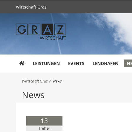
Wirtschaft Graz
LEISTUNGEN
EVENTS
LENDHAFEN
N
S
Wirtschaft Graz
News
i
News
e
s
i
n
d
13
h
i
Treffer
e