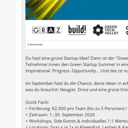
© Kernasenko
Du hast eine grüne Startup-Idee? Dann ist der "Gre
Teilnehmer:innen den Green Startup Summer in ei
Inspirational. Progress. Opportunity... Und das ist 
Im September hast du die Chance, deine Ideen in ech
was du brauchst: Neugier, Drive und eine grüne Visi
Quick Facts:
> Förderung: €2.000 pro Team (bis zu 3 Personen) /
> Zeitraum: 1.-30. September 2026
> Workshops, Side Events & individuelles 1:1 Mento
> Locations: Graz + je 1x in Klagenfurt, Leoben & K