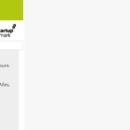
sure.
lles,