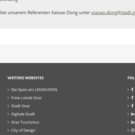
 bei unserem Referenten Xaioao Dong unter
xiaoao.dong@stadt.g
WEITERE WEBSITES
FOL
Die Speis am LENDHAFEN
Freie Lokale Graz
Stadt Graz
Digitale Stadt
Graz Tourismus
City of Design