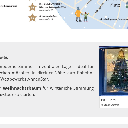
8-60)
oderne Zimmer in zentraler Lage - ideal für
decken möchten. In direkter Nähe zum Bahnhof
r-Wettbewerbs AnnenStar.
er Weihnachtsbaum
für winterliche Stimmung
gstour zu starten.
B&B Hotel
© Stadt Graz/KK