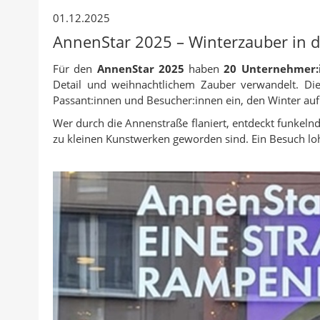
a
d
n
c
r
01.12.2025
c
r
k
e
:
AnnenStar 2025 – Winterzauber in 
k
u
e
b
a
c
d
o
Für den
AnnenStar 2025
haben
20 Unternehmer:
n
k
I
o
Detail und weihnachtlichem Zauber verwandelt. Die
A
e
n
k
Passant:innen und Besucher:innen ein, den Winter au
u
n
t
t
Wer durch die Annenstraße flaniert, entdeckt funkeln
t
e
e
zu kleinen Kunstwerken geworden sind. Ein Besuch loh
o
i
i
r
l
l
e
e
n
n