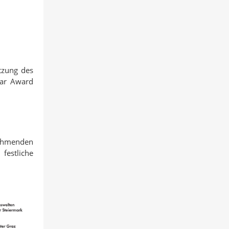
tzung des
tar Award
nehmenden
festliche