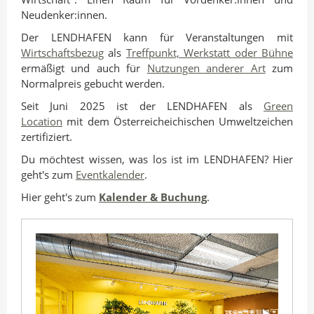
n
I
o
Neudenker:innen.
A
n
k
Der LENDHAFEN kann für Veranstaltungen mit
u
t
t
Wirtschaftsbezug
als
Treffpunkt, Werkstatt oder Bühne
t
e
e
ermäßigt und auch für
Nutzungen anderer Art
zum
o
i
i
Normalpreis gebucht werden.
r
l
l
Seit Juni 2025 ist der LENDHAFEN als
Green
e
e
Location
mit dem Österreicheichischen Umweltzeichen
n
n
zertifiziert.
Du möchtest wissen, was los ist im LENDHAFEN? Hier
geht's zum
Eventkalender
.
Hier geht's zum
Kalender & Buchung
.