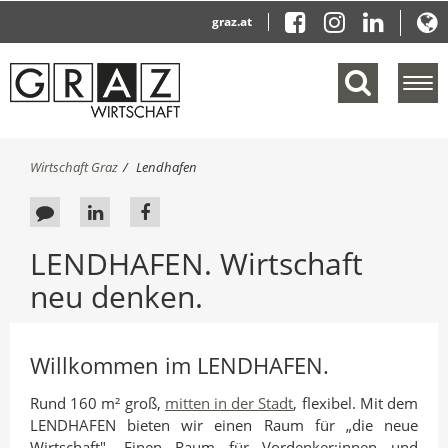
graz.at
M
e
n
ü
S
Wirtschaft Graz
Lendhafen
e
i
i
e
F
A
A
n
s
b
e
u
u
i
LENDHAFEN. Wirtschaft
l
n
e
f
f
e
d
neu denken.
d
L
F
n
h
b
i
a
d
i
e
e
a
n
c
r
n
Willkommen im LENDHAFEN.
c
k
e
:
k
e
b
Rund 160 m² groß,
mitten in der Stadt
, flexibel. Mit dem
LENDHAFEN bieten wir einen Raum für „die neue
a
d
o
Wirtschaft". Einen Raum für Vordenker:innen und