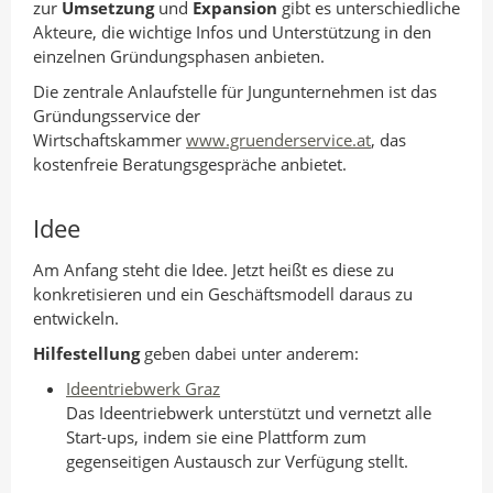
n
I
o
zur
Umsetzung
und
Expansion
gibt es unterschiedliche
Akteure, die wichtige Infos und Unterstützung in den
A
n
k
einzelnen Gründungsphasen anbieten.
u
t
t
Die zentrale Anlaufstelle für Jungunternehmen ist das
t
e
e
Gründungsservice der
o
i
i
Wirtschaftskammer
www.gruenderservice.at
, das
r
l
l
kostenfreie Beratungsgespräche anbietet.
e
e
n
n
Idee
Am Anfang steht die Idee. Jetzt heißt es diese zu
konkretisieren und ein Geschäftsmodell daraus zu
entwickeln.
Hilfestellung
geben dabei unter anderem:
Ideentriebwerk Graz
Das Ideentriebwerk unterstützt und vernetzt alle
Start-ups, indem sie eine Plattform zum
gegenseitigen Austausch zur Verfügung stellt.