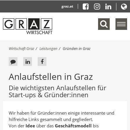
graz.at
M
e
n
ü
S
Wirtschaft Graz
Leistungen
Gründen in Graz
e
i
i
e
F
A
A
n
s
b
e
u
u
i
Anlaufstellen in Graz
l
n
e
f
f
e
d
d
L
F
n
Die wichtigsten Anlaufstellen für
h
b
i
a
d
i
Start-ups & Gründer:innen
e
e
a
n
c
r
n
c
k
e
:
Wir haben für Gründer:innen einige interessante und
k
e
b
hilfreiche Links gesammelt und gegliedert.
a
d
o
Von der
Idee
über das
Geschäftsmodell
bis